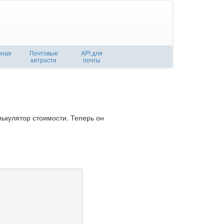
нная
Почтовые
API для
хитрости
почты
лькулятор стоимости. Теперь он