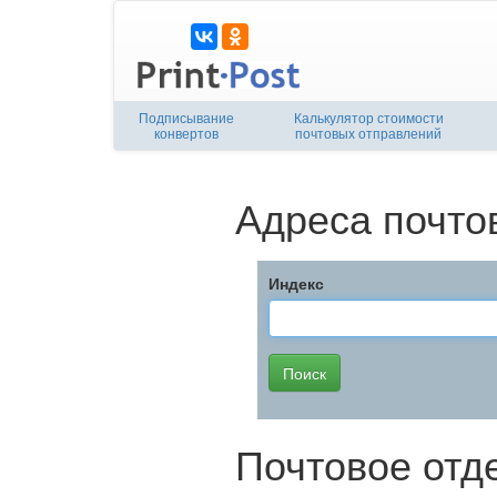
Подписывание
Калькулятор стоимости
конвертов
почтовых отправлений
Адреса почто
Индекс
Почтовое отд