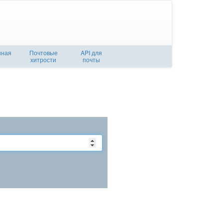
нная
Почтовые
API для
хитрости
почты