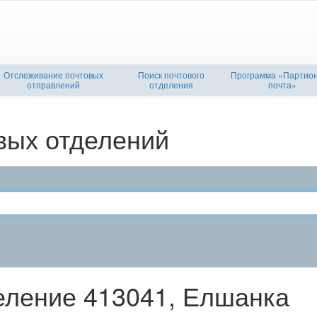
Отслеживание почтовых
Поиск почтового
Программа «Партио
отправлений
отделения
почта»
вых отделений
еление 413041, Елшанка