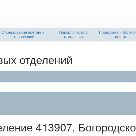
Отслеживание почтовых
Поиск почтового
Программа «Партио
отправлений
отделения
почта»
вых отделений
еление 413907, Богородск