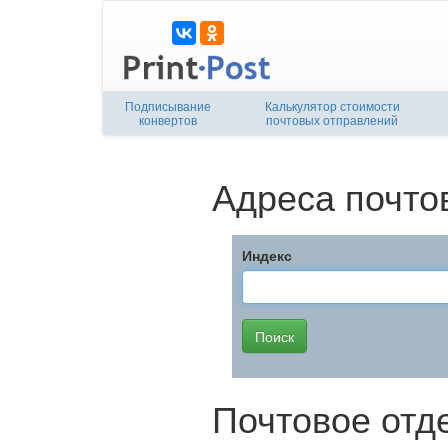
Подписывание
Калькулятор стоимости
конвертов
почтовых отправлений
Адреса почто
Индекс
Почтовое отд