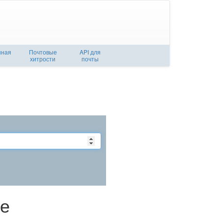
нная
Почтовые
API для
хитрости
почты
ое