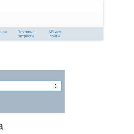
нная
Почтовые
API для
хитрости
почты
а