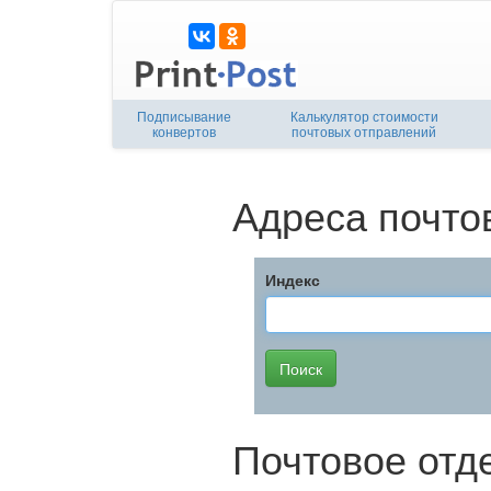
Подписывание
Калькулятор стоимости
конвертов
почтовых отправлений
Адреса почто
Индекс
Почтовое отд