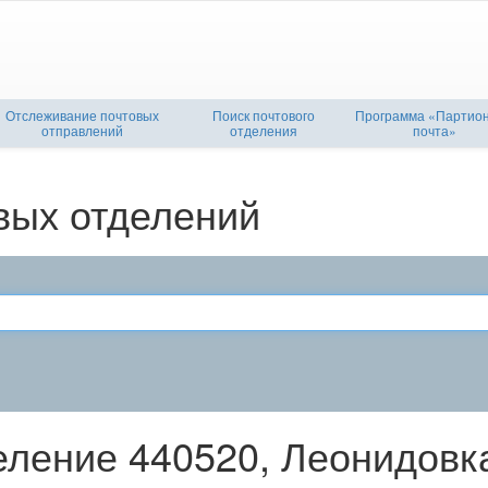
Отслеживание почтовых
Поиск почтового
Программа «Партио
отправлений
отделения
почта»
вых отделений
еление 440520, Леонидовк