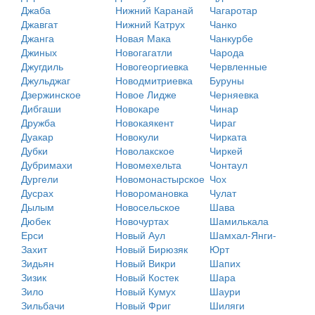
Джаба
Нижний Каранай
Чагаротар
Джавгат
Нижний Катрух
Чанко
Джанга
Новая Мака
Чанкурбе
Джиных
Новогагатли
Чарода
Джугдиль
Новогеоргиевка
Червленные
Джульджаг
Новодмитриевка
Буруны
Дзержинское
Новое Лидже
Черняевка
Дибгаши
Новокаре
Чинар
Дружба
Новокаякент
Чираг
Дуакар
Новокули
Чирката
Дубки
Новолакское
Чиркей
Дубримахи
Новомехельта
Чонтаул
Дургели
Новомонастырское
Чох
Дусрах
Новоромановка
Чулат
Дылым
Новосельское
Шава
Дюбек
Новочуртах
Шамилькала
Ерси
Новый Аул
Шамхал-Янги-
Захит
Новый Бирюзяк
Юрт
Зидьян
Новый Викри
Шапих
Зизик
Новый Костек
Шара
Зило
Новый Кумух
Шаури
Зильбачи
Новый Фриг
Шиляги