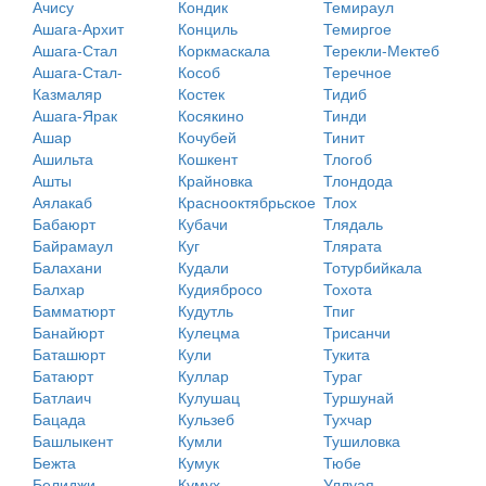
Ачису
Кондик
Темираул
Ашага-Архит
Конциль
Темиргое
Ашага-Стал
Коркмаскала
Терекли-Мектеб
Ашага-Стал-
Кособ
Теречное
Казмаляр
Костек
Тидиб
Ашага-Ярак
Косякино
Тинди
Ашар
Кочубей
Тинит
Ашильта
Кошкент
Тлогоб
Ашты
Крайновка
Тлондода
Аялакаб
Краснооктябрьское
Тлох
Бабаюрт
Кубачи
Тлядаль
Байрамаул
Куг
Тлярата
Балахани
Кудали
Тотурбийкала
Балхар
Кудиябросо
Тохота
Бамматюрт
Кудутль
Тпиг
Банайюрт
Кулецма
Трисанчи
Баташюрт
Кули
Тукита
Батаюрт
Куллар
Тураг
Батлаич
Кулушац
Туршунай
Бацада
Кульзеб
Тухчар
Башлыкент
Кумли
Тушиловка
Бежта
Кумук
Тюбе
Белиджи
Кумух
Уллуая