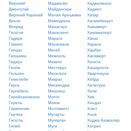
Верхний
Маджалис
Хаджалмахи
Дженгутай
Майданское
Хадиял
Верхний Каранай
Малая Арешевка
Хазар
Вихли
Мамедкала
Халимбекаул
Вперед
Манасаул
Хамавюрт
Гагатли
Манаскент
Хамаматюрт
Гадири
Марага
Ханаг
Гамиях
Махачкала
Харахи
Гапцах
Мегеб
Харбук
Гапшима
Межгюль
Хасавюрт
Геджух
Мекеги
Хахита
Гелли
Местерух
Хашархота
Гельхен
Мехельта
Хвартикуни
Геметюбе
Микрах
Хебда
Герга
Мискинджа
Хелетури
Гергебиль
Мишлеш
Хели
Герейхановское
Могох
Хив
Герель
Мокок
Хиндах
Герменчик
Моллакент
Хлют
Гертма
Мугарты
Хнов
Гигатль
Мугерган
Ходжа-Казмаляр
Гилиб
Муги
Хосрех