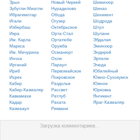
Зрых
Новый Чиркей
Шимихюр
Зубутли-Миатли
Нурадилово
Шиназ
Ибрагимотар
Обода
Шихикент
Игали
Огузер
Шодрода
Избербаш
Октябрьское
Штул
Икра
Орта-Стал
Шулани
Им. Карла
Ортатюбе
Эбдалая
Маркса
Оружба
Эминхюр
Им. Мичурина
Османюрт
Эндирей
Инчха
Охли
Эрпели
Ирганай
Параул
Эчеда
Ириб
Первомайское
Юбилейный
Ихрек
Покровское
Южно-Сухокумск
Кабир
Раздолье
Южное
Кабир-Казмаляр
Рассвет
Юрковка
Кавкамахи
Ратлуб
Янгикент
Кадар
Рахата
Яраг-Казмаляр
Казмааул
Риквани