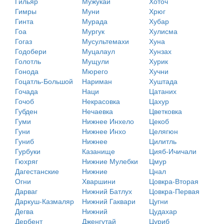
Гильяр
Мужукай
Хоточ
Гимры
Муни
Хрюг
Гинта
Мурада
Хубар
Гоа
Мургук
Хулисма
Гогаз
Мусультемахи
Хуна
Годобери
Муцалаул
Хунзах
Голотль
Мущули
Хурик
Гонода
Мюрего
Хучни
Гоцатль-Большой
Нариман
Хуштада
Гочада
Наци
Цатаних
Гочоб
Некрасовка
Цахур
Губден
Нечаевка
Цветковка
Гуми
Нижнее Инхело
Цекоб
Гуни
Нижнее Инхо
Целягюн
Гуниб
Нижнее
Цилитль
Гурбуки
Казанище
Цияб-Ичичали
Гюхряг
Нижние Мулебки
Цмур
Дагестанские
Нижние
Цнал
Огни
Хваршини
Цовкра-Вторая
Дарваг
Нижний Батлух
Цовкра-Первая
Даркуш-Казмаляр
Нижний Гаквари
Цугни
Дегва
Нижний
Цудахар
Дербент
Дженгутай
Цуриб