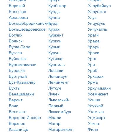
Берикей
Кунбатар
Уллубийаул
Большая
Кунды
Уллугатаг
Арешевка
Куппа
Улуз
Большебредихинский
Кураг
Унцукуль
Большезадоевское
Курах
Унчукатль
Ботлих
Куркент
Ураги
Брянск
Куркли
Урада
Бугда-Тепе
Курми
Урари
Буглен
Куруш
Урахи
Буйнакск
Кутиша
Урга
Бургимакмахи
Куштиль
Ури
Бурдеки
Леваши
Уриб
Буртунай
Ленинаул
Уркарах
Бут-Казмаляр
Ленинкент
Урма
Бухты
Луткун
Урхучимахи
Ванашимахи
Лучек
Усемикент
Варсит
Львовский-
Усиша
Вачи
Первый
Усухчай
Великент
Люксембург
Утамыш
Верхнее Инхело
Маали
Уцмиюрт
Верхнее
Магар
Учкент
Казанище
Магарамкент
Филя