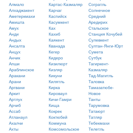
Алмало
Картас-Казмаляр
Согратль
Алхаджакент
Карчаг
Солнечное
Аметеркмахи
Каспийск
Средний
Амишта
Касумкент
Аредирих
Амух
Ках
Стальское
Анди
Кахиб
Станция Кочубей
Андых
Каякент
Сулевкент
Ансалта
Кванада
Султан-Янги-Юрт
Анцух
Кегер
Сумета
Анчик
Кидеро
Сутбук
Апши
Кизилюрт
Тагиркент-
Араблинское
Кизляр
Казмаляр
Аракани
Кикуни
Тад-Магитль
Арани
Килятль
Таловка
Аргвани
Кирка
Тамазатюбе-
Аркит
Кироваул
Новое
Артлух
Кичи-Гамри
Танты
Арчиб
Кища
Тарумовка
Ассаб
Кокрек
Татаюрт
Атланаул
Коктюбей
Татляр
Ахалчи
Коммуна
Тебекмахи
Ахты
Комсомольское
Телетль