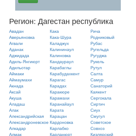
Регион: Дагестан республика
Авадан
Кака
Рича
Аверьяновка
Кака-Шура
Родниковый
Агвали
Каладжух
Рубас
Аданак
Калининаул
Ругельда
Аджидада
Калиновка
Ругуджа
Адиль-Янгиюрт
Кандаураул
Рукель
Адильотар
Карабаглы
Рутул
Аймаки
Карабудахкент
Салта
Аймаумахи
Карагас
Самур
Акнада
Карадах
Санаторий
Аксай
Каракюре
Каякент
Акуша
Карамахи
Сергокала
Аладаш
Каранайаул
Сиртич
Алак
Карата
Сиух
Александрийская
Карацан
Смугул
Александроневское
Кардоновка
Советское
Алкадар
Карлабко
Совхоз
Алмак
Карланюрт
Кизлярский