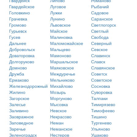
Гвардейск
Липово
Романово
Гвардейское
Луговое
Рыбачий
Головкино
Лужки
Садовое
Грачевка
Лунино
Саранское
Громово
Львовское
Светлогорск
Гурьевск
Майское
Светлый
Гусев
Малиновка
Свобода
Дальнее
Маломожайское
Северный
Добровольск
Мальцево
Севское
Доваторовка
Мамоново
Славинск
Долгоруково
Маршальское
Славск
Домново
Маяковское
Славянское
Дружба
Междуречье
Советск
Ермаково
Мельниково
Советское
Железнодорожный
Михайлово
Сосновка
Жилино
Мозырь
Суворовка
Загорское
Моргуново
Талпаки
Залесье
Мысовка
Тимирязево
Заливино
Невское
Тимофеево
Заовражное
Некрасово
Тишино
Заповедное
Неман
Тургенево
Заречье
Неманское
Ульяново
Зеленоградск
Нестеров
Ушаково