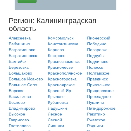
Регион: Калининградская
область
Алексеевка
Комсомольск
Пионерский
Бабушкино
Константиновка
Победино
Багратионово
Корнево
Поваровка
Багратионовск
Кострово
Поддубы
Балтийск
Краснознаменск
Подлипово
Березовка
Краснолесье
Полесск
Большаково
Краснополянское
Полтавское
Большое Исаково
Красноторовка
Правдинск
Большое Село
Красноярское
Привольное
Борское
Красный Яр
Придорожное
Васильково
Крылово
Прохладное
Весново
Кубановка
Пушкино
Владимирово
Ладушкин
Пятидорожное
Высокое
Лесное
Ракитино
Гаврилово
Лесной
Ржевское
Гастеллово
Липняки
Родники