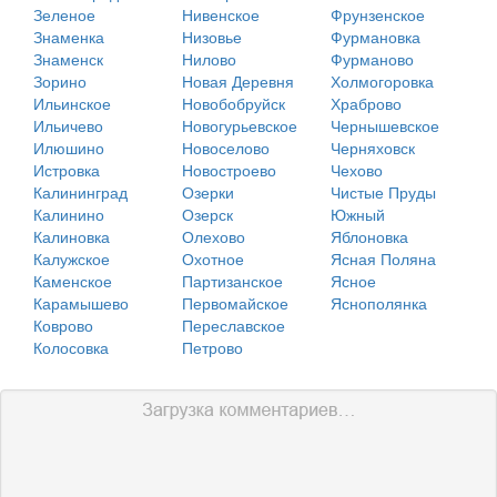
Зеленое
Нивенское
Фрунзенское
Знаменка
Низовье
Фурмановка
Знаменск
Нилово
Фурманово
Зорино
Новая Деревня
Холмогоровка
Ильинское
Новобобруйск
Храброво
Ильичево
Новогурьевское
Чернышевское
Илюшино
Новоселово
Черняховск
Истровка
Новостроево
Чехово
Калининград
Озерки
Чистые Пруды
Калинино
Озерск
Южный
Калиновка
Олехово
Яблоновка
Калужское
Охотное
Ясная Поляна
Каменское
Партизанское
Ясное
Карамышево
Первомайское
Яснополянка
Коврово
Переславское
Колосовка
Петрово