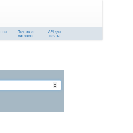
нная
Почтовые
API для
хитрости
почты