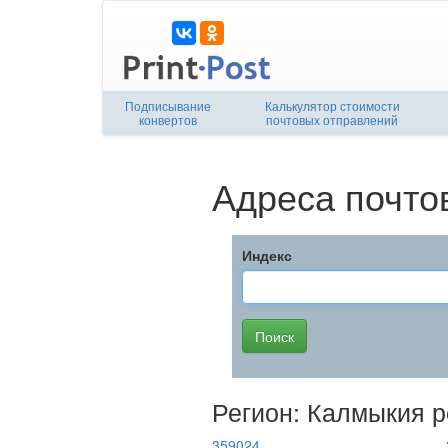
Подписывание
Калькулятор стоимости
конвертов
почтовых отправлений
Адреса почто
Индекс
Регион: Калмыкия р
359024