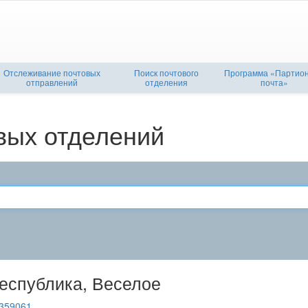
Отслеживание почтовых
Поиск почтового
Программа «Партио
отправлений
отделения
почта»
вых отделений
еспублика, Веселое
359061