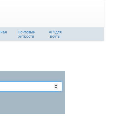
нная
Почтовые
API для
хитрости
почты