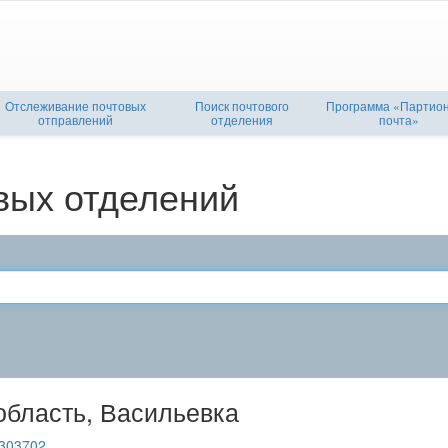
Отслеживание почтовых
Поиск почтового
Программа «Партио
отправлений
отделения
почта»
вых отделений
область, Васильевка
303702