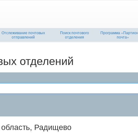
Отслеживание почтовых
Поиск почтового
Программа «Партио
отправлений
отделения
почта»
вых отделений
 область, Радищево