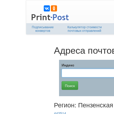
Подписывание
Калькулятор стоимости
конвертов
почтовых отправлений
Адреса почто
Индекс
Регион: Пензенская
442514