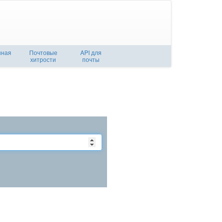
нная
Почтовые
API для
хитрости
почты