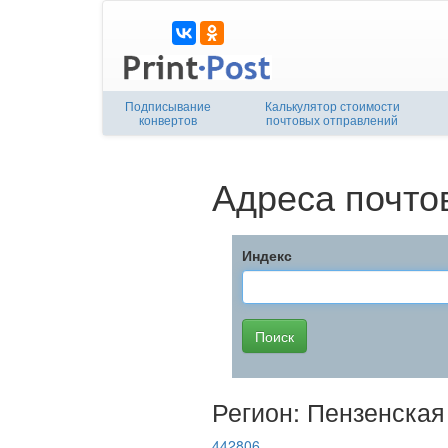
Подписывание
Калькулятор стоимости
конвертов
почтовых отправлений
Адреса почто
Индекс
Регион: Пензенская
442806