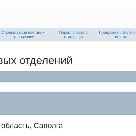
Отслеживание почтовых
Поиск почтового
Программа «Партио
отправлений
отделения
почта»
вых отделений
 область, Саполга