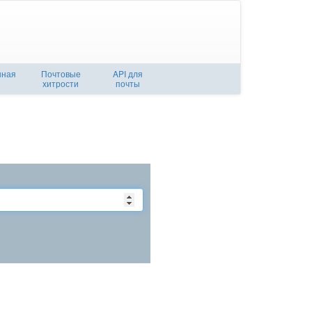
нная
Почтовые
API для
хитрости
почты