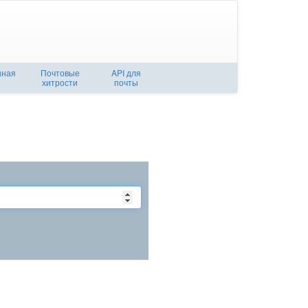
нная
Почтовые
API для
хитрости
почты