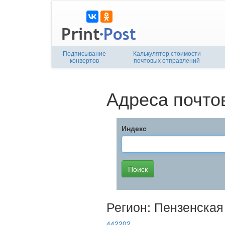
Подписывание
Калькулятор стоимости
конвертов
почтовых отправлений
Адреса почто
Индекс
Регион: Пензенская
442202