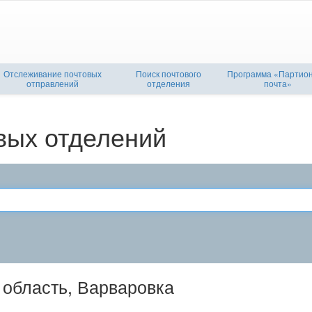
Отслеживание почтовых
Поиск почтового
Программа «Партио
отправлений
отделения
почта»
вых отделений
 область, Варваровка