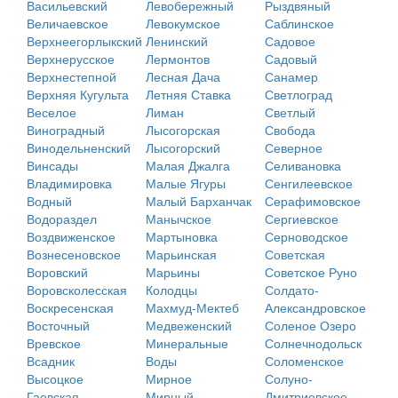
Васильевский
Левобережный
Рыздвяный
Величаевское
Левокумское
Саблинское
Верхнеегорлыкский
Ленинский
Садовое
Верхнерусское
Лермонтов
Садовый
Верхнестепной
Лесная Дача
Санамер
Верхняя Кугульта
Летняя Ставка
Светлоград
Веселое
Лиман
Светлый
Виноградный
Лысогорская
Свобода
Винодельненский
Лысогорский
Северное
Винсады
Малая Джалга
Селивановка
Владимировка
Малые Ягуры
Сенгилеевское
Водный
Малый Барханчак
Серафимовское
Водораздел
Манычское
Сергиевское
Воздвиженское
Мартыновка
Серноводское
Вознесеновское
Марьинская
Советская
Воровский
Марьины
Советское Руно
Воровсколесская
Колодцы
Солдато-
Воскресенская
Махмуд-Мектеб
Александровское
Восточный
Медвеженский
Соленое Озеро
Вревское
Минеральные
Солнечнодольск
Всадник
Воды
Соломенское
Высоцкое
Мирное
Солуно-
Гаевская
Мирный
Дмитриевское