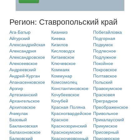
Регион: Ставропольский край
Ага-Батыр
Кианкиз
Побегайловка
Айгурский
Киевка
Подгорная
Александрийская
Кизилов
Подкумок
Александрия
Кисловодск
Подлесное
Александровское
Китаевское
Подлужное
Алексеевское
Ключевское
Покойное
Андреевский
Коммаяк
Покровское
Андрей-Курган
Коммунар
Полтавское
Апанасенковское
Комсомолец
Польский
Арзгир
Константиновское
Правокумское
Артезианский
Кочубеевское
Прасковея
Архангельское
Кочубей
Преградное
Архиповское
Красная Поляна
Преображенское
Ачикулак
Красногвардейское
Привольное
Базовый
Красное
Прикалаусский
Баклановская
Краснозоринский
Прикумское
Балахоновское
Краснокумское
Приозерный
Балковский
Красночервонный
Приозерское