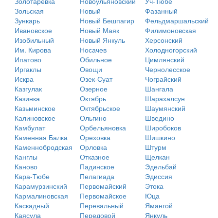
Золотаревка
Новоульяновский
Уч-Тюбе
Зольская
Новый
Фазанный
Зункарь
Новый Бешпагир
Фельдмаршальский
Ивановское
Новый Маяк
Филимоновская
Изобильный
Новый Янкуль
Херсонский
Им. Кирова
Носачев
Холодногорский
Ипатово
Обильное
Цимлянский
Иргаклы
Овощи
Чернолесское
Искра
Озек-Суат
Чограйский
Казгулак
Озерное
Шангала
Казинка
Октябрь
Шарахалсун
Казьминское
Октябрьское
Шаумянский
Калиновское
Ольгино
Шведино
Камбулат
Орбельяновка
Широбоков
Каменная Балка
Ореховка
Шишкино
Каменнобродская
Орловка
Штурм
Канглы
Отказное
Щелкан
Каново
Падинское
Эдельбай
Кара-Тюбе
Пелагиада
Эдиссия
Карамурзинский
Первомайский
Этока
Кармалиновская
Первомайское
Юца
Каскадный
Перевальный
Ямангой
Каясула
Передовой
Янкуль