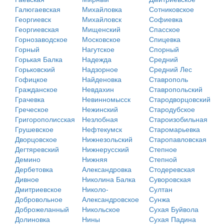
Галюгаевская
Михайловка
Сотниковское
Георгиевск
Михайловск
Софиевка
Георгиевская
Мищенский
Спасское
Горнозаводское
Московское
Спицевка
Горный
Нагутское
Спорный
Горькая Балка
Надежда
Средний
Горьковский
Надзорное
Средний Лес
Гофицкое
Найденовка
Ставрополь
Гражданское
Невдахин
Ставропольский
Грачевка
Невинномысск
Стародворцовский
Греческое
Нежинский
Стародубское
Григорополисская
Незлобная
Староизобильная
Грушевское
Нефтекумск
Старомарьевка
Дворцовское
Нижнезольский
Старопавловская
Дегтяревский
Нижнерусский
Степное
Демино
Нижняя
Степной
Дербетовка
Александровка
Стодеревская
Дивное
Николина Балка
Суворовская
Дмитриевское
Николо-
Султан
Добровольное
Александровское
Сунжа
Доброжеланный
Никольское
Сухая Буйвола
Долиновка
Нины
Сухая Падина