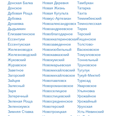
Донская Балка
Новая Деревня
Тамбукан
Донское
Новая Жизнь
Татарка
Дубовая Роща
Новая Кугульта
Тахта
Дубовка
Новкус-Артезиан
Темижбекский
Дунаевка
Новоалександровск
Темнолесская
Дыдымкин
Новоандреевское
Терек
Елизаветинское
Новоблагодарное
Терский
Ессентуки
Новоекатериновская
Тищенское
Ессентукская
Новозаведенное
Толстово-
Железноводск
Новоизобильный
Васюковское
Железноводский
Новокавказский
Томузловское
Жуковский
Новокумский
Тоннельный
Журавское
Новомарьевская
Труновское
Заветное
Новомихайловский
Тугулук
Загорский
Новомихайловское
Тукуй-Мектеб
Зайцев
Новопавловск
Турксад
Залесный
Новоромановское
Уваровское
Заря
Новоселицкое
Ульяновка
Затеречный
Новоспицевский
Урожайное
Зеленая Роща
Новосредненское
Урожайный
Зеленокумск
Новотерский
Урухская
Зимняя Ставка
Новотроицкая
Усть-Невинский