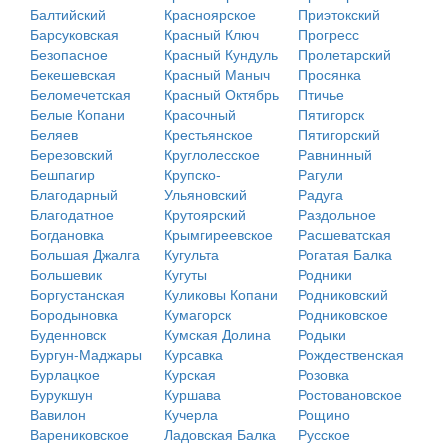
Балтийский
Красноярское
Приэтокский
Барсуковская
Красный Ключ
Прогресс
Безопасное
Красный Кундуль
Пролетарский
Бекешевская
Красный Маныч
Просянка
Беломечетская
Красный Октябрь
Птичье
Белые Копани
Красочный
Пятигорск
Беляев
Крестьянское
Пятигорский
Березовский
Круглолесское
Равнинный
Бешпагир
Крупско-
Рагули
Благодарный
Ульяновский
Радуга
Благодатное
Крутоярский
Раздольное
Богдановка
Крымгиреевское
Расшеватская
Большая Джалга
Кугульта
Рогатая Балка
Большевик
Кугуты
Родники
Боргустанская
Куликовы Копани
Родниковский
Бородыновка
Кумагорск
Родниковское
Буденновск
Кумская Долина
Родыки
Бургун-Маджары
Курсавка
Рождественская
Бурлацкое
Курская
Розовка
Бурукшун
Куршава
Ростовановское
Вавилон
Кучерла
Рощино
Варениковское
Ладовская Балка
Русское